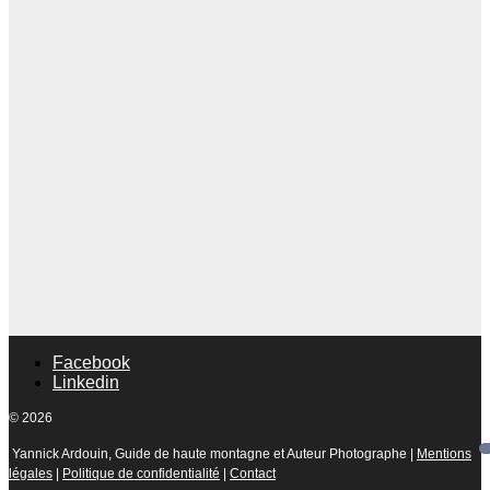
Facebook
Linkedin
© 2026
Yannick Ardouin, Guide de haute montagne et Auteur Photographe |
Mentions
légales
|
Politique de confidentialité
|
Contact